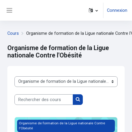
Passer au contenu principal
Connexion
Panneau latéral
Cours
Organisme de formation de la Ligue nationale Contre l
Organisme de formation de la Ligue
nationale Contre l'Obésité
Catégories de cours
Rechercher des cours
Rechercher des cours
Image du cours Prise en charge sexuelle et affective des p
Organisme de formation de la Ligue nationale Contre
l'Obésité