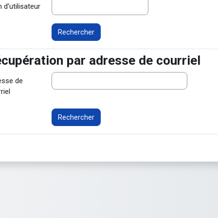
d'utilisateur
cupération par adresse de courriel
cupération par adresse de courriel
esse de
riel