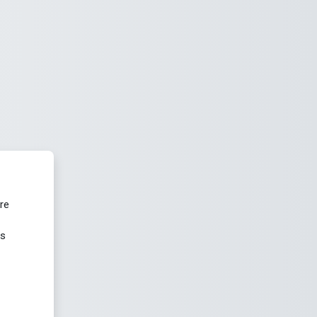
re
us